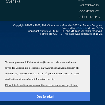
Svenska
KONTAKTA OSS
COOKIEPOLICY
GÅ TILL TOPPEN
Copyright ©2002 - 2021, FiskeSnack.com. Grundad 2002 av Anders Bergman.
Powered by
vBulletin®
Version 5.7.5
Copyright © 2026 MH Sub I, LLC dba vBulletin. All rights reserved.
All times are GMT+1. This page was generated at 18:26.
För att anpassa och förbättra våra tjänster och vår kommunikation
använder Sportfiskarna ”cookies” på www.fiskesnack.com.Genom att
använda dig av www.fiskesnack.com så godkänner du detta. Vi säljer
självklart inte vidare någon information om dig.
Klicka här för att läsa mer om cookies och hur du tackar nej till dem.
Det är okej