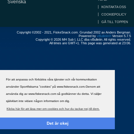
Svenska
KONTAKTA OSS
COOKIEPOLICY
GÅ TILL TOPPEN
Copyright ©2002 - 2021, FiskeSnack.com. Grundad 2002 av Anders Bergman.
Powered by
vBulletin®
Version 5.7.5
Copyright © 2026 MH Sub I, LLC dba vBulletin. All rights reserved.
All times are GMT+1. This page was generated at 23:06.
För att anpassa och förbättra våra tjänster och vår kommunikation
använder Sportfiskarna ”cookies” på www.fiskesnack.com.Genom att
använda dig av www.fiskesnack.com så godkänner du detta. Vi säljer
självklart inte vidare någon information om dig.
Klicka här för att läsa mer om cookies och hur du tackar nej till dem.
Det är okej