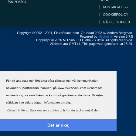
Svenska
KONTAKTA OSS
COOKIEPOLICY
GÅ TILL TOPPEN
Copyright ©2002 - 2021, FiskeSnack.com. Grundad 2002 av Anders Bergman.
Powered by
vBulletin®
Version 5.7.5
Copyright © 2026 MH Sub I, LLC dba vBulletin. All rights reserved.
All times are GMT+1. This page was generated at 15:29.
För att anpassa och förbättra våra tjänster och vår kommunikation
använder Sportfiskarna ”cookies” på www.fiskesnack.com.Genom att
använda dig av www.fiskesnack.com så godkänner du detta. Vi säljer
självklart inte vidare någon information om dig.
Klicka här för att läsa mer om cookies och hur du tackar nej till dem.
Det är okej