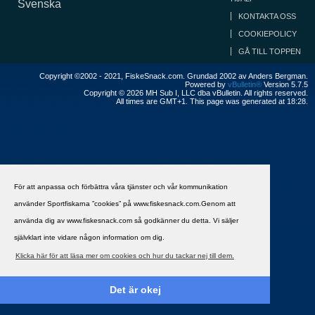
Svenska
KONTAKTA OSS
COOKIEPOLICY
GÅ TILL TOPPEN
Copyright ©2002 - 2021, FiskeSnack.com. Grundad 2002 av Anders Bergman.
Powered by
vBulletin®
Version 5.7.5
Copyright © 2026 MH Sub I, LLC dba vBulletin. All rights reserved.
All times are GMT+1. This page was generated at 18:28.
För att anpassa och förbättra våra tjänster och vår kommunikation
använder Sportfiskarna ”cookies” på www.fiskesnack.com.Genom att
använda dig av www.fiskesnack.com så godkänner du detta. Vi säljer
självklart inte vidare någon information om dig.
Klicka här för att läsa mer om cookies och hur du tackar nej till dem.
Det är okej