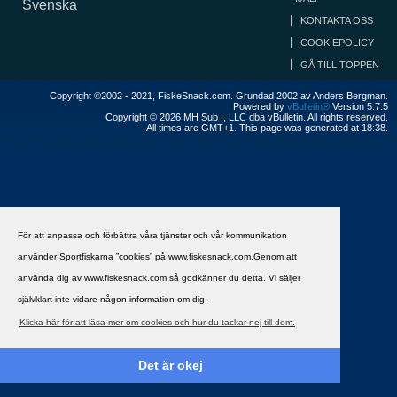
Svenska
KONTAKTA OSS
COOKIEPOLICY
GÅ TILL TOPPEN
Copyright ©2002 - 2021, FiskeSnack.com. Grundad 2002 av Anders Bergman.
Powered by
vBulletin®
Version 5.7.5
Copyright © 2026 MH Sub I, LLC dba vBulletin. All rights reserved.
All times are GMT+1. This page was generated at 18:38.
För att anpassa och förbättra våra tjänster och vår kommunikation
använder Sportfiskarna ”cookies” på www.fiskesnack.com.Genom att
använda dig av www.fiskesnack.com så godkänner du detta. Vi säljer
självklart inte vidare någon information om dig.
Klicka här för att läsa mer om cookies och hur du tackar nej till dem.
Det är okej