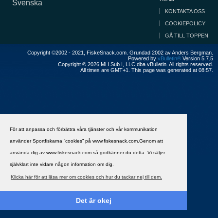
Svenska
KONTAKTA OSS
COOKIEPOLICY
GÅ TILL TOPPEN
Copyright ©2002 - 2021, FiskeSnack.com. Grundad 2002 av Anders Bergman.
Powered by
vBulletin®
Version 5.7.5
Copyright © 2026 MH Sub I, LLC dba vBulletin. All rights reserved.
All times are GMT+1. This page was generated at 08:57.
För att anpassa och förbättra våra tjänster och vår kommunikation
använder Sportfiskarna ”cookies” på www.fiskesnack.com.Genom att
använda dig av www.fiskesnack.com så godkänner du detta. Vi säljer
självklart inte vidare någon information om dig.
Klicka här för att läsa mer om cookies och hur du tackar nej till dem.
Det är okej