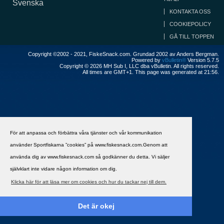
Svenska
KONTAKTA OSS
COOKIEPOLICY
GÅ TILL TOPPEN
Copyright ©2002 - 2021, FiskeSnack.com. Grundad 2002 av Anders Bergman.
Powered by
vBulletin®
Version 5.7.5
Copyright © 2026 MH Sub I, LLC dba vBulletin. All rights reserved.
All times are GMT+1. This page was generated at 21:56.
För att anpassa och förbättra våra tjänster och vår kommunikation
använder Sportfiskarna ”cookies” på www.fiskesnack.com.Genom att
använda dig av www.fiskesnack.com så godkänner du detta. Vi säljer
självklart inte vidare någon information om dig.
Klicka här för att läsa mer om cookies och hur du tackar nej till dem.
Det är okej