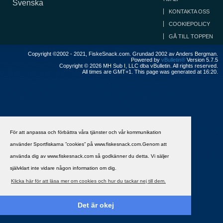
Svenska
KONTAKTA OSS
COOKIEPOLICY
GÅ TILL TOPPEN
Copyright ©2002 - 2021, FiskeSnack.com. Grundad 2002 av Anders Bergman.
Powered by
vBulletin®
Version 5.7.5
Copyright © 2026 MH Sub I, LLC dba vBulletin. All rights reserved.
All times are GMT+1. This page was generated at 16:20.
För att anpassa och förbättra våra tjänster och vår kommunikation
använder Sportfiskarna ”cookies” på www.fiskesnack.com.Genom att
använda dig av www.fiskesnack.com så godkänner du detta. Vi säljer
självklart inte vidare någon information om dig.
Klicka här för att läsa mer om cookies och hur du tackar nej till dem.
Det är okej