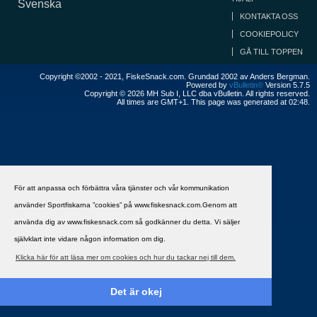
Svenska
KONTAKTA OSS
COOKIEPOLICY
GÅ TILL TOPPEN
Copyright ©2002 - 2021, FiskeSnack.com. Grundad 2002 av Anders Bergman.
Powered by
vBulletin®
Version 5.7.5
Copyright © 2026 MH Sub I, LLC dba vBulletin. All rights reserved.
All times are GMT+1. This page was generated at 02:48.
För att anpassa och förbättra våra tjänster och vår kommunikation
använder Sportfiskarna ”cookies” på www.fiskesnack.com.Genom att
använda dig av www.fiskesnack.com så godkänner du detta. Vi säljer
självklart inte vidare någon information om dig.
Klicka här för att läsa mer om cookies och hur du tackar nej till dem.
Det är okej