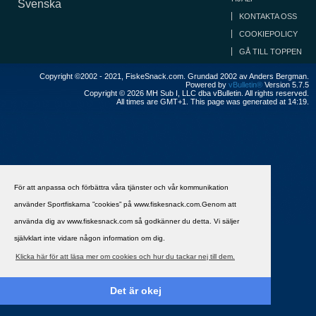
Svenska
KONTAKTA OSS
COOKIEPOLICY
GÅ TILL TOPPEN
Copyright ©2002 - 2021, FiskeSnack.com. Grundad 2002 av Anders Bergman.
Powered by
vBulletin®
Version 5.7.5
Copyright © 2026 MH Sub I, LLC dba vBulletin. All rights reserved.
All times are GMT+1. This page was generated at 14:19.
För att anpassa och förbättra våra tjänster och vår kommunikation
använder Sportfiskarna ”cookies” på www.fiskesnack.com.Genom att
använda dig av www.fiskesnack.com så godkänner du detta. Vi säljer
självklart inte vidare någon information om dig.
Klicka här för att läsa mer om cookies och hur du tackar nej till dem.
Det är okej