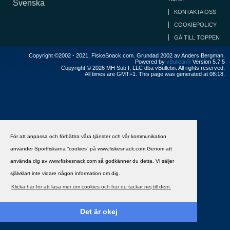
Svenska
KONTAKTA OSS
COOKIEPOLICY
GÅ TILL TOPPEN
Copyright ©2002 - 2021, FiskeSnack.com. Grundad 2002 av Anders Bergman.
Powered by
vBulletin®
Version 5.7.5
Copyright © 2026 MH Sub I, LLC dba vBulletin. All rights reserved.
All times are GMT+1. This page was generated at 08:18.
För att anpassa och förbättra våra tjänster och vår kommunikation
använder Sportfiskarna ”cookies” på www.fiskesnack.com.Genom att
använda dig av www.fiskesnack.com så godkänner du detta. Vi säljer
självklart inte vidare någon information om dig.
Klicka här för att läsa mer om cookies och hur du tackar nej till dem.
Det är okej