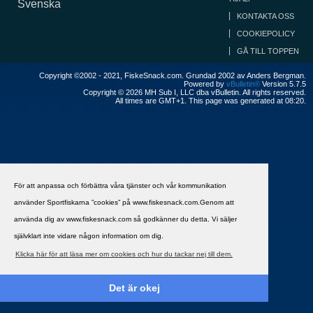
Svenska
KONTAKTA OSS
COOKIEPOLICY
GÅ TILL TOPPEN
Copyright ©2002 - 2021, FiskeSnack.com. Grundad 2002 av Anders Bergman.
Powered by
vBulletin®
Version 5.7.5
Copyright © 2026 MH Sub I, LLC dba vBulletin. All rights reserved.
All times are GMT+1. This page was generated at 08:20.
För att anpassa och förbättra våra tjänster och vår kommunikation
använder Sportfiskarna ”cookies” på www.fiskesnack.com.Genom att
använda dig av www.fiskesnack.com så godkänner du detta. Vi säljer
självklart inte vidare någon information om dig.
Klicka här för att läsa mer om cookies och hur du tackar nej till dem.
Det är okej