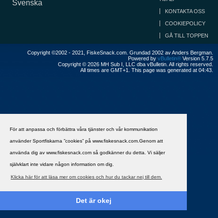
Svenska
KONTAKTA OSS
COOKIEPOLICY
GÅ TILL TOPPEN
Copyright ©2002 - 2021, FiskeSnack.com. Grundad 2002 av Anders Bergman.
Powered by
vBulletin®
Version 5.7.5
Copyright © 2026 MH Sub I, LLC dba vBulletin. All rights reserved.
All times are GMT+1. This page was generated at 04:43.
För att anpassa och förbättra våra tjänster och vår kommunikation
använder Sportfiskarna ”cookies” på www.fiskesnack.com.Genom att
använda dig av www.fiskesnack.com så godkänner du detta. Vi säljer
självklart inte vidare någon information om dig.
Klicka här för att läsa mer om cookies och hur du tackar nej till dem.
Det är okej