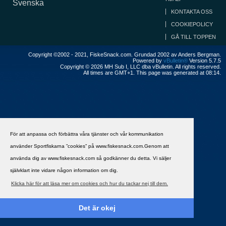
Svenska
KONTAKTA OSS
COOKIEPOLICY
GÅ TILL TOPPEN
Copyright ©2002 - 2021, FiskeSnack.com. Grundad 2002 av Anders Bergman.
Powered by
vBulletin®
Version 5.7.5
Copyright © 2026 MH Sub I, LLC dba vBulletin. All rights reserved.
All times are GMT+1. This page was generated at 08:14.
För att anpassa och förbättra våra tjänster och vår kommunikation
använder Sportfiskarna ”cookies” på www.fiskesnack.com.Genom att
använda dig av www.fiskesnack.com så godkänner du detta. Vi säljer
självklart inte vidare någon information om dig.
Klicka här för att läsa mer om cookies och hur du tackar nej till dem.
Det är okej