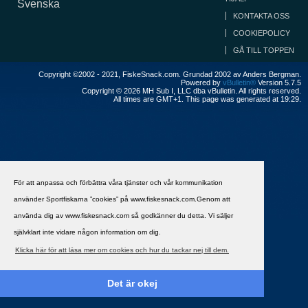
Svenska
KONTAKTA OSS
COOKIEPOLICY
GÅ TILL TOPPEN
Copyright ©2002 - 2021, FiskeSnack.com. Grundad 2002 av Anders Bergman.
Powered by
vBulletin®
Version 5.7.5
Copyright © 2026 MH Sub I, LLC dba vBulletin. All rights reserved.
All times are GMT+1. This page was generated at 19:29.
För att anpassa och förbättra våra tjänster och vår kommunikation
använder Sportfiskarna ”cookies” på www.fiskesnack.com.Genom att
använda dig av www.fiskesnack.com så godkänner du detta. Vi säljer
självklart inte vidare någon information om dig.
Klicka här för att läsa mer om cookies och hur du tackar nej till dem.
Det är okej