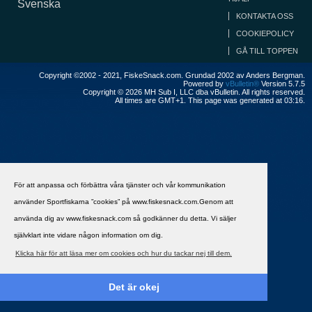
Svenska
KONTAKTA OSS
COOKIEPOLICY
GÅ TILL TOPPEN
Copyright ©2002 - 2021, FiskeSnack.com. Grundad 2002 av Anders Bergman.
Powered by
vBulletin®
Version 5.7.5
Copyright © 2026 MH Sub I, LLC dba vBulletin. All rights reserved.
All times are GMT+1. This page was generated at 03:16.
För att anpassa och förbättra våra tjänster och vår kommunikation
använder Sportfiskarna ”cookies” på www.fiskesnack.com.Genom att
använda dig av www.fiskesnack.com så godkänner du detta. Vi säljer
självklart inte vidare någon information om dig.
Klicka här för att läsa mer om cookies och hur du tackar nej till dem.
Det är okej