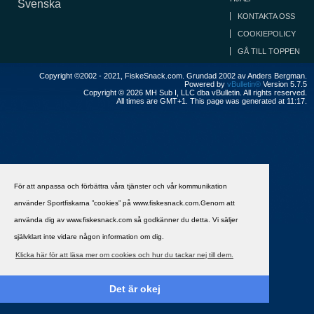
Svenska
KONTAKTA OSS
COOKIEPOLICY
GÅ TILL TOPPEN
Copyright ©2002 - 2021, FiskeSnack.com. Grundad 2002 av Anders Bergman.
Powered by
vBulletin®
Version 5.7.5
Copyright © 2026 MH Sub I, LLC dba vBulletin. All rights reserved.
All times are GMT+1. This page was generated at 11:17.
För att anpassa och förbättra våra tjänster och vår kommunikation
använder Sportfiskarna ”cookies” på www.fiskesnack.com.Genom att
använda dig av www.fiskesnack.com så godkänner du detta. Vi säljer
självklart inte vidare någon information om dig.
Klicka här för att läsa mer om cookies och hur du tackar nej till dem.
Det är okej