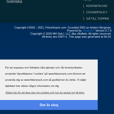
Svenska
KONTAKTA OSS
COOKIEPOLICY
GÅ TILL TOPPEN
Copyright ©2002 - 2021, FiskeSnack.com. Grundad 2002 av Anders Bergman.
Powered by
vBulletin®
Version 5.7.5
Copyright © 2026 MH Sub I, LLC dba vBulletin. All rights reserved.
All times are GMT+1. This page was generated at 06:24.
För att anpassa och förbättra våra tjänster och vår kommunikation
använder Sportfiskarna ”cookies” på www.fiskesnack.com.Genom att
använda dig av www.fiskesnack.com så godkänner du detta. Vi säljer
självklart inte vidare någon information om dig.
Klicka här för att läsa mer om cookies och hur du tackar nej till dem.
Det är okej