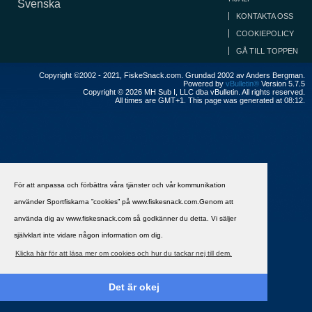
Svenska
KONTAKTA OSS
COOKIEPOLICY
GÅ TILL TOPPEN
Copyright ©2002 - 2021, FiskeSnack.com. Grundad 2002 av Anders Bergman.
Powered by
vBulletin®
Version 5.7.5
Copyright © 2026 MH Sub I, LLC dba vBulletin. All rights reserved.
All times are GMT+1. This page was generated at 08:12.
För att anpassa och förbättra våra tjänster och vår kommunikation
använder Sportfiskarna ”cookies” på www.fiskesnack.com.Genom att
använda dig av www.fiskesnack.com så godkänner du detta. Vi säljer
självklart inte vidare någon information om dig.
Klicka här för att läsa mer om cookies och hur du tackar nej till dem.
Det är okej