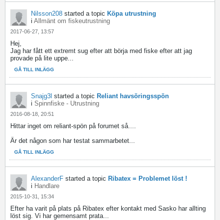
Nilsson208
started a topic
Köpa utrustning
i
Allmänt om fiskeutrustning
2017-06-27, 13:57
Hej,
Jag har fått ett extremt sug efter att börja med fiske efter att jag
provade på lite uppe...
GÅ TILL INLÄGG
Snajg3l
started a topic
Reliant havsöringsspön
i
Spinnfiske - Utrustning
2016-08-18, 20:51
Hittar inget om reliant-spön på forumet så....
Är det någon som har testat sammarbetet...
GÅ TILL INLÄGG
AlexanderF
started a topic
Ribatex = Problemet löst !
i
Handlare
2015-10-31, 15:34
Efter ha varit på plats på Ribatex efter kontakt med Sasko har allting
löst sig. Vi har gemensamt prata...