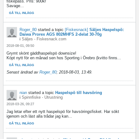
fiskepass. Pris: 900kr
Savage...
GÅ TILL INLÄGG
Roger_80
started a topic
[Fiskesnack]
Säljes Haspelspö:
Daiwa Prorex AGS 802MHFS 2-delat 30-70g
i
Säljes - Fiskesnack.com
2018-08-01, 09:50
Grymt skönt gäddhaspelspö downsize!
Köpt nytt för en månad sen hos Sporting i Örebro (kvitto finns...
GÅ TILL INLÄGG
Senast ändrad av
Roger_80
;
2018-08-03, 13:49
.
nian
started a topic
Haspelspö till havsöring
i
Spinnfiske - Utrustning
2018-03-26, 09:27
Jag letar efter ett nytt haspelspö för havsöringsfisket. Har sökt
igenom och läst alla trådar jag kan...
GÅ TILL INLÄGG