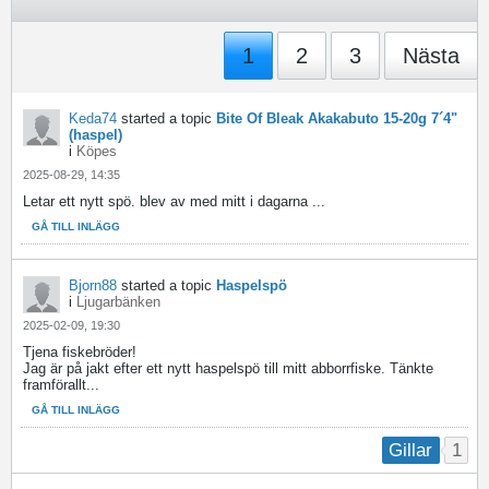
1
2
3
Nästa
Keda74
started a topic
Bite Of Bleak Akakabuto 15-20g 7´4"
(haspel)
i
Köpes
2025-08-29, 14:35
Letar ett nytt spö. blev av med mitt i dagarna
...
GÅ TILL INLÄGG
Bjorn88
started a topic
Haspelspö
i
Ljugarbänken
2025-02-09, 19:30
Tjena fiskebröder!
Jag är på jakt efter ett nytt haspelspö till mitt abborrfiske. Tänkte
framförallt...
GÅ TILL INLÄGG
1
Gillar