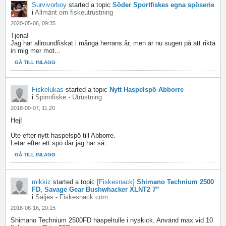
Survivorboy
started a topic
Söder Sportfiskes egna spöserie
i
Allmänt om fiskeutrustning
2020-05-06, 09:35
Tjena!
Jag har allroundfiskat i många herrans år, men är nu sugen på att rikta
in mig mer mot...
GÅ TILL INLÄGG
Fiskelukas
started a topic
Nytt Haspelspö Abborre
i
Spinnfiske - Utrustning
2018-09-07, 11:20
Hej!
Ute efter nytt haspelspö till Abborre.
Letar efter ett spö där jag har så...
GÅ TILL INLÄGG
mikkiz
started a topic
[Fiskesnack]
Shimano Technium 2500
FD, Savage Gear Bushwhacker XLNT2 7”
i
Säljes - Fiskesnack.com
2018-08-16, 20:15
Shimano Technium 2500FD haspelrulle i nyskick. Använd max vid 10