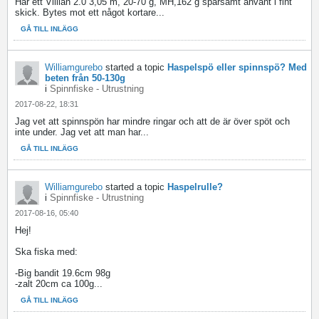
Har ett Villian 2.0 3,05 m, 20-70 g, MH,162 g sparsamt använt i fint
skick. Bytes mot ett något kortare...
GÅ TILL INLÄGG
Williamgurebo
started a topic
Haspelspö eller spinnspö? Med
beten från 50-130g
i
Spinnfiske - Utrustning
2017-08-22, 18:31
Jag vet att spinnspön har mindre ringar och att de är över spöt och
inte under. Jag vet att man har...
GÅ TILL INLÄGG
Williamgurebo
started a topic
Haspelrulle?
i
Spinnfiske - Utrustning
2017-08-16, 05:40
Hej!
Ska fiska med:
-Big bandit 19.6cm 98g
-zalt 20cm ca 100g...
GÅ TILL INLÄGG