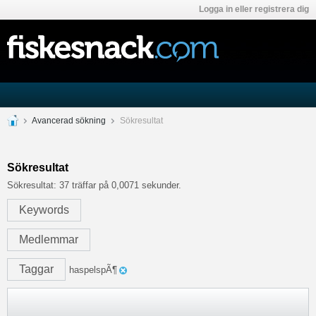
Logga in eller registrera dig
Avancerad sökning
Sökresultat
Sökresultat
Sökresultat:
37 träffar på 0,0071 sekunder.
Keywords
Medlemmar
Taggar
haspelspÃ¶