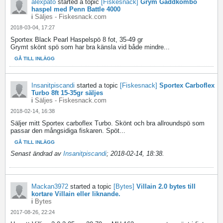
alexpato
started a topic
[Fiskesnack]
Grym Gäddkombo
haspel med Penn Battle 4000
i
Säljes - Fiskesnack.com
2018-03-04, 17:27
Sportex Black Pearl Haspelspö 8 fot, 35-49 gr
Grymt skönt spö som har bra känsla vid både mindre...
GÅ TILL INLÄGG
Insanitpiscandi
started a topic
[Fiskesnack]
Sportex Carboflex
Turbo 8ft 15-35gr säljes
i
Säljes - Fiskesnack.com
2018-02-14, 16:38
Säljer mitt Sportex carboflex Turbo. Skönt och bra allroundspö som
passar den mångsidiga fiskaren. Spöt...
GÅ TILL INLÄGG
Senast ändrad av
Insanitpiscandi
;
2018-02-14, 18:38
.
Mackan3972
started a topic
[Bytes]
Villain 2.0 bytes till
kortare Villain eller liknande.
i
Bytes
2017-08-26, 22:24