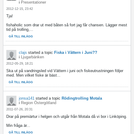
i
Presentationer
2012-12-15, 23:42
Tja!
fishaholic som drar ut med båten så fort jag får chansen. Lägger mest
tid på trolling,...
GÅ TILL INLÄGG
clajs
started a topic
Fiska i Vättern i Juni??
i
Ljugarbänken
2012-05-29, 18:21
Ska ut på vandringsled vid Vättern i juni och fiskeutrustningen följer
med. Men vilket fiske är bäst...
GÅ TILL INLÄGG
jonsa141
started a topic
Rödingtrolling Motala
i
Region Östergötland
2011-07-26, 20:31
Drar på premiärtur i helgen och utgår från Motala då vi bor i Linköping.
Min fråga är...
GÅ TILL INLÄGG