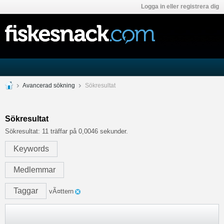
Logga in eller registrera dig
Avancerad sökning
Sökresultat
Sökresultat
Sökresultat:
11 träffar på 0,0046 sekunder.
Keywords
Medlemmar
Taggar
vÃ¤ttern