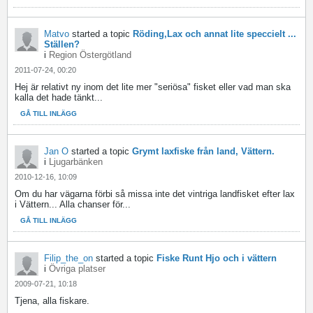
Matvo
started a topic
Röding,Lax och annat lite speccielt ...
Ställen?
i
Region Östergötland
2011-07-24, 00:20
Hej är relativt ny inom det lite mer "seriösa" fisket eller vad man ska
kalla det hade tänkt...
GÅ TILL INLÄGG
Jan O
started a topic
Grymt laxfiske från land, Vättern.
i
Ljugarbänken
2010-12-16, 10:09
Om du har vägarna förbi så missa inte det vintriga landfisket efter lax
i Vättern... Alla chanser för...
GÅ TILL INLÄGG
Filip_the_on
started a topic
Fiske Runt Hjo och i vättern
i
Övriga platser
2009-07-21, 10:18
Tjena, alla fiskare.