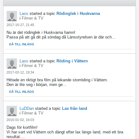
Lass
started a topic
Rödinglek i Huskvarna
i
Filmer & TV
2017-10-27, 21:45
Nu är det rödinglek i Huskvarna hamn!
Passa på att gå dit på söndag då Länsstyrelsen är där och...
GÅ TILL INLÄGG
Lass
started a topic
Röding i Vättern
i
Filmer & TV
2017-02-12, 19:34
Hittade en riktigt bra film på lekande storröding i Vättern.
Den är lite seg i början, men ge...
GÅ TILL INLÄGG
LuDDan
started a topic
Lax från land
i
Filmer & TV
2016-01-02, 16:03
Dags för kortfilm!
Vi har vart vid Vättern och dängt efter lax längs land, med ett bra
resultat....