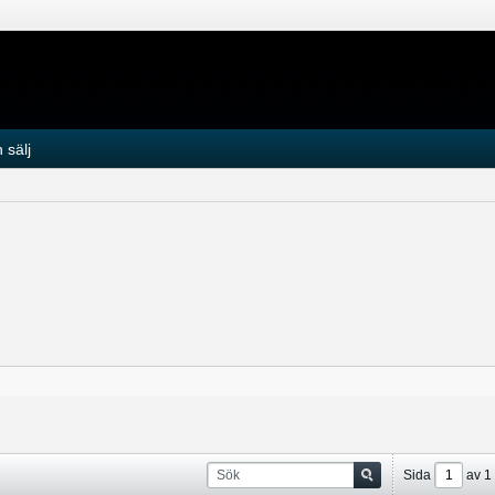
 sälj
Sida
av
1