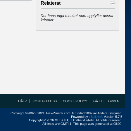
Relaterat
Det finns inga resultat som uppfyller dessa
kriterier.
HJÄLP
KONTAKTA OSS
COOKIEPOLICY
GÅ TILL TOPPEN
Copyright ©2002 - 2021, FiskeSnack.com. Grundad 2002 av Anders Bergman.
Powered by
vBulletin®
Version 5.7.5
Copyright © 2026 MH Sub I, LLC dba vBulletin. All rights reserved.
All times are GMT+1. This page was generated at 08:09.