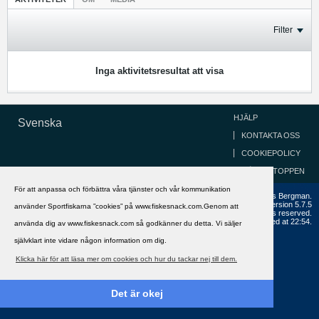
Filter
Inga aktivitetsresultat att visa
HJÄLP
Svenska
KONTAKTA OSS
COOKIEPOLICY
GÅ TILL TOPPEN
För att anpassa och förbättra våra tjänster och vår kommunikation
Copyright ©2002 - 2021, FiskeSnack.com. Grundad 2002 av Anders Bergman.
Powered by
vBulletin®
Version 5.7.5
använder Sportfiskarna ”cookies” på www.fiskesnack.com.Genom att
Copyright © 2026 MH Sub I, LLC dba vBulletin. All rights reserved.
All times are GMT+1. This page was generated at 22:54.
använda dig av www.fiskesnack.com så godkänner du detta. Vi säljer
självklart inte vidare någon information om dig.
Klicka här för att läsa mer om cookies och hur du tackar nej till dem.
Det är okej