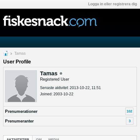
Logga in eller registrera dig
Tamas
User Profile
Tamas
Registered User
Senaste aktivitet: 2013-10-22, 11:51
Joined: 2003-10-22
Prenumerationer
102
Prenumeranter
3
AKTIVITETER
OM
MEDIA