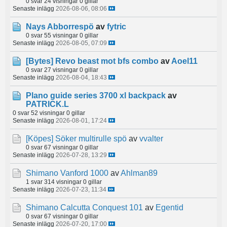
0 svar
24 visningar
0 gillar
Senaste inlägg
2026-08-06, 08:06
Nays Abborrespö
av
fytric
0 svar
55 visningar
0 gillar
Senaste inlägg
2026-08-05, 07:09
[Bytes]
Revo beast mot bfs combo
av
Aoel11
0 svar
27 visningar
0 gillar
Senaste inlägg
2026-08-04, 18:43
Plano guide series 3700 xl backpack
av
PATRICK.L
0 svar
52 visningar
0 gillar
Senaste inlägg
2026-08-01, 17:24
[Köpes]
Söker multirulle spö
av
vvalter
0 svar
67 visningar
0 gillar
Senaste inlägg
2026-07-28, 13:29
Shimano Vanford 1000
av
Ahlman89
1 svar
314 visningar
0 gillar
Senaste inlägg
2026-07-23, 11:34
Shimano Calcutta Conquest 101
av
Egentid
0 svar
67 visningar
0 gillar
Senaste inlägg
2026-07-20, 17:00