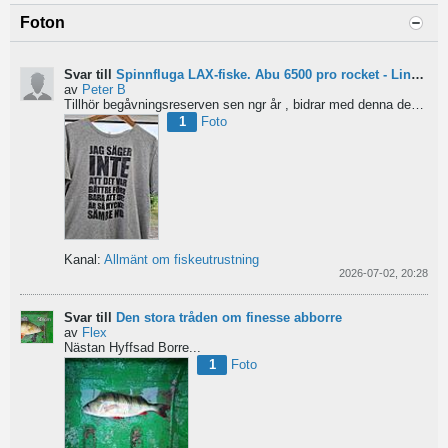
Foton
Svar till
Spinnfluga LAX-fiske. Abu 6500 pro rocket - Lina för kort?
av
Peter B
Tillhör begåvningsreserven sen ngr år , bidrar med denna devis.
Pe
1
Foto
Kanal:
Allmänt om fiskeutrustning
2026-07-02, 20:28
Svar till
Den stora tråden om finesse abborre
av
Flex
Nästan Hyffsad Borre...
1
Foto