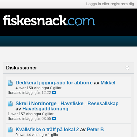
Logga in eller registrera dig
Diskussioner
Dedikerat jigging-spö för abborre
av
Mikkel
4 svar
150 visningar
0 gillar
Senaste inlägg
igår, 12:22
Skrei i Nordnorge - Havsfiske - Resesällskap
av
Havetsgäddkonung
1 svar
157 visningar
0 gillar
Senaste inlägg
igår, 03:55
Kvällsfiske o träff på lokal 2
av
Peter B
0 svar
44 visningar
1 gilla