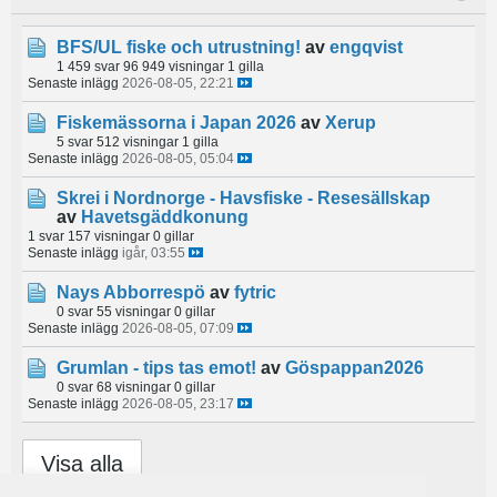
BFS/UL fiske och utrustning!
av
engqvist
1 459 svar
96 949 visningar
1 gilla
Senaste inlägg
2026-08-05, 22:21
Fiskemässorna i Japan 2026
av
Xerup
5 svar
512 visningar
1 gilla
Senaste inlägg
2026-08-05, 05:04
Skrei i Nordnorge - Havsfiske - Resesällskap
av
Havetsgäddkonung
1 svar
157 visningar
0 gillar
Senaste inlägg
igår, 03:55
Nays Abborrespö
av
fytric
0 svar
55 visningar
0 gillar
Senaste inlägg
2026-08-05, 07:09
Grumlan - tips tas emot!
av
Göspappan2026
0 svar
68 visningar
0 gillar
Senaste inlägg
2026-08-05, 23:17
Visa alla