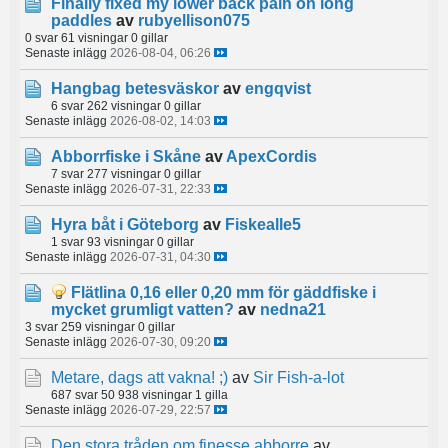
Finally fixed my lower back pain on long
paddles
av
rubyellison075
0 svar
61 visningar
0 gillar
Senaste inlägg
2026-08-04, 06:26
Hangbag betesväskor
av
engqvist
6 svar
262 visningar
0 gillar
Senaste inlägg
2026-08-02, 14:03
Abborrfiske i Skåne
av
ApexCordis
7 svar
277 visningar
0 gillar
Senaste inlägg
2026-07-31, 22:33
Hyra båt i Göteborg
av
Fiskealle5
1 svar
93 visningar
0 gillar
Senaste inlägg
2026-07-31, 04:30
Flätlina 0,16 eller 0,20 mm för gäddfiske i
mycket grumligt vatten?
av
nedna21
3 svar
259 visningar
0 gillar
Senaste inlägg
2026-07-30, 09:20
Metare, dags att vakna! ;)
av
Sir Fish-a-lot
687 svar
50 938 visningar
1 gilla
Senaste inlägg
2026-07-29, 22:57
Den stora tråden om finesse abborre
av