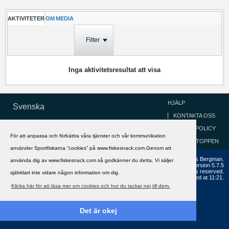
AKTIVITETER
OM
MEDIA
Filter
Inga aktivitetsresultat att visa
HJÄLP
Svenska
KONTAKTA OSS
COOKIEPOLICY
För att anpassa och förbättra våra tjänster och vår kommunikation
GÅ TILL TOPPEN
använder Sportfiskarna ”cookies” på www.fiskesnack.com.Genom att
Copyright ©2002 - 2021, FiskeSnack.com. Grundad 2002 av Anders Bergman.
använda dig av www.fiskesnack.com så godkänner du detta. Vi säljer
Powered by
vBulletin®
Version 5.7.5
Copyright © 2026 MH Sub I, LLC dba vBulletin. All rights reserved.
självklart inte vidare någon information om dig.
All times are GMT+1. This page was generated at 11:21.
Klicka här för att läsa mer om cookies och hur du tackar nej till dem.
Det är okej