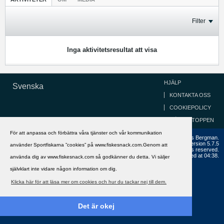
Filter
Inga aktivitetsresultat att visa
HJÄLP
Svenska
KONTAKTA OSS
COOKIEPOLICY
GÅ TILL TOPPEN
För att anpassa och förbättra våra tjänster och vår kommunikation
Copyright ©2002 - 2021, FiskeSnack.com. Grundad 2002 av Anders Bergman.
Powered by
vBulletin®
Version 5.7.5
använder Sportfiskarna ”cookies” på www.fiskesnack.com.Genom att
Copyright © 2026 MH Sub I, LLC dba vBulletin. All rights reserved.
All times are GMT+1. This page was generated at 04:38.
använda dig av www.fiskesnack.com så godkänner du detta. Vi säljer
självklart inte vidare någon information om dig.
Klicka här för att läsa mer om cookies och hur du tackar nej till dem.
Det är okej