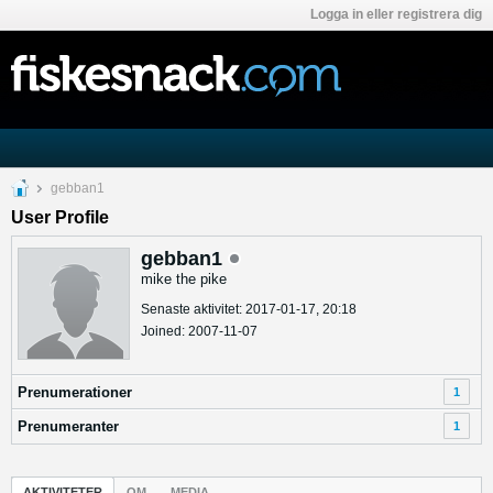
Logga in eller registrera dig
gebban1
User Profile
gebban1
mike the pike
Senaste aktivitet: 2017-01-17, 20:18
Joined: 2007-11-07
Prenumerationer
1
Prenumeranter
1
AKTIVITETER
OM
MEDIA