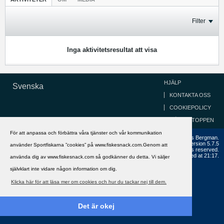
Filter
Inga aktivitetsresultat att visa
HJÄLP
Svenska
KONTAKTA OSS
COOKIEPOLICY
GÅ TILL TOPPEN
För att anpassa och förbättra våra tjänster och vår kommunikation
Copyright ©2002 - 2021, FiskeSnack.com. Grundad 2002 av Anders Bergman.
Powered by
vBulletin®
Version 5.7.5
använder Sportfiskarna ”cookies” på www.fiskesnack.com.Genom att
Copyright © 2026 MH Sub I, LLC dba vBulletin. All rights reserved.
All times are GMT+1. This page was generated at 21:17.
använda dig av www.fiskesnack.com så godkänner du detta. Vi säljer
självklart inte vidare någon information om dig.
Klicka här för att läsa mer om cookies och hur du tackar nej till dem.
Det är okej