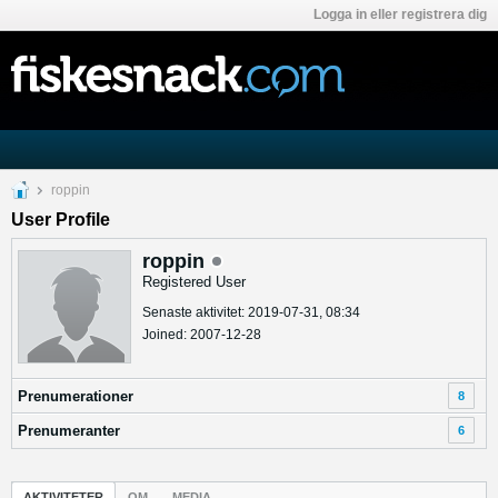
Logga in eller registrera dig
roppin
User Profile
roppin
Registered User
Senaste aktivitet: 2019-07-31, 08:34
Joined: 2007-12-28
Prenumerationer
8
Prenumeranter
6
AKTIVITETER
OM
MEDIA