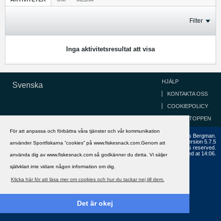
Filter
Inga aktivitetsresultat att visa
HJÄLP
Svenska
KONTAKTA OSS
COOKIEPOLICY
GÅ TILL TOPPEN
För att anpassa och förbättra våra tjänster och vår kommunikation
Copyright ©2002 - 2021, FiskeSnack.com. Grundad 2002 av Anders Bergman.
Powered by
vBulletin®
Version 5.7.5
använder Sportfiskarna ”cookies” på www.fiskesnack.com.Genom att
Copyright © 2026 MH Sub I, LLC dba vBulletin. All rights reserved.
All times are GMT+1. This page was generated at 14:06.
använda dig av www.fiskesnack.com så godkänner du detta. Vi säljer
självklart inte vidare någon information om dig.
Klicka här för att läsa mer om cookies och hur du tackar nej till dem.
Det är okej