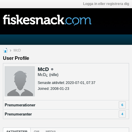
Logga in eller registrera dig
McD
User Profile
McD
McD¿ (nille)
Senaste aktivitet: 2020-07-01, 07:37
Joined: 2008-01-23
Prenumerationer
6
Prenumeranter
4
AKTIVITETER
OM
MEDIA