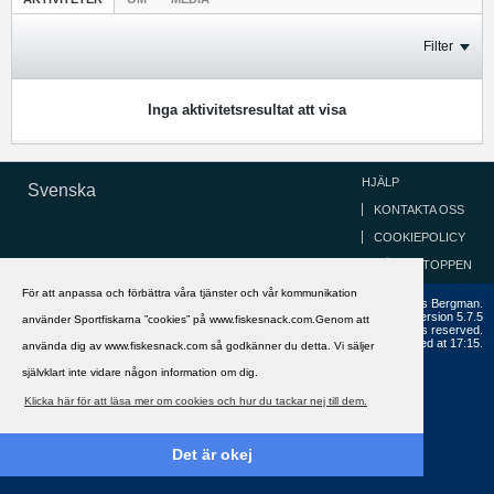
Filter
Inga aktivitetsresultat att visa
HJÄLP
Svenska
KONTAKTA OSS
COOKIEPOLICY
GÅ TILL TOPPEN
För att anpassa och förbättra våra tjänster och vår kommunikation
Copyright ©2002 - 2021, FiskeSnack.com. Grundad 2002 av Anders Bergman.
Powered by
vBulletin®
Version 5.7.5
använder Sportfiskarna ”cookies” på www.fiskesnack.com.Genom att
Copyright © 2026 MH Sub I, LLC dba vBulletin. All rights reserved.
All times are GMT+1. This page was generated at 17:15.
använda dig av www.fiskesnack.com så godkänner du detta. Vi säljer
självklart inte vidare någon information om dig.
Klicka här för att läsa mer om cookies och hur du tackar nej till dem.
Det är okej