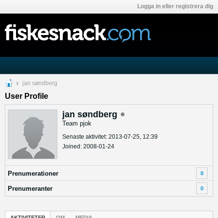
Logga in eller registrera dig
jan søndberg
User Profile
jan søndberg
Team pjok
Senaste aktivitet: 2013-07-25, 12:39
Joined: 2008-01-24
Prenumerationer
0
Prenumeranter
0
AKTIVITETER
OM
MEDIA