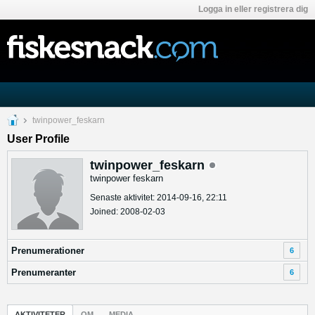
Logga in eller registrera dig
twinpower_feskarn
User Profile
twinpower_feskarn
twinpower feskarn
Senaste aktivitet: 2014-09-16, 22:11
Joined: 2008-02-03
Prenumerationer
6
Prenumeranter
6
AKTIVITETER
OM
MEDIA