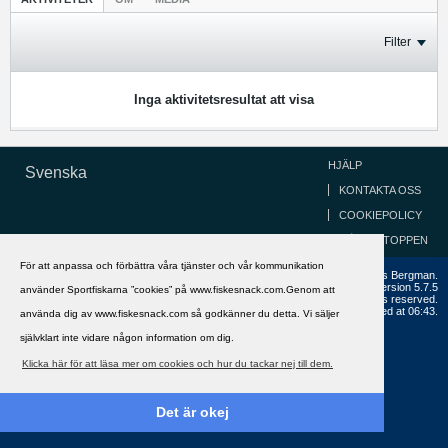
Filter
Inga aktivitetsresultat att visa
HJÄLP
Svenska
KONTAKTA OSS
COOKIEPOLICY
GÅ TILL TOPPEN
För att anpassa och förbättra våra tjänster och vår kommunikation
Copyright ©2002 - 2021, FiskeSnack.com. Grundad 2002 av Anders Bergman.
Powered by
vBulletin®
Version 5.7.5
använder Sportfiskarna ”cookies” på www.fiskesnack.com.Genom att
Copyright © 2026 MH Sub I, LLC dba vBulletin. All rights reserved.
All times are GMT+1. This page was generated at 06:43.
använda dig av www.fiskesnack.com så godkänner du detta. Vi säljer
självklart inte vidare någon information om dig.
Klicka här för att läsa mer om cookies och hur du tackar nej till dem.
Det är okej