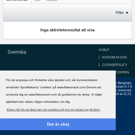
Filter
Inga aktivitetsresultat att visa
HJÄLP
Svenska
KONTAKTA OSS
COOKIEPOLICY
GÅ TILL TOPPEN
För att anpassa och förbättra våra tjänster och vår kommunikation
Copyright ©2002 - 2021, FiskeSnack.com. Grundad 2002 av Anders Bergman.
Powered by
vBulletin®
Version 5.7.5
använder Sportfiskarna ”cookies” på www.fiskesnack.com.Genom att
Copyright © 2026 MH Sub I, LLC dba vBulletin. All rights reserved.
All times are GMT+1. This page was generated at 11:21.
använda dig av www.fiskesnack.com så godkänner du detta. Vi säljer
självklart inte vidare någon information om dig.
Klicka här för att läsa mer om cookies och hur du tackar nej till dem.
Det är okej