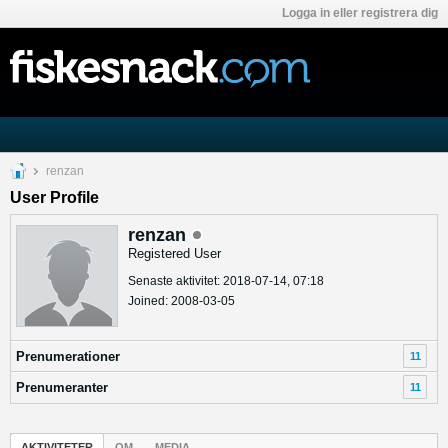
Logga in eller registrera dig
renzan
User Profile
renzan
Registered User
Senaste aktivitet: 2018-07-14, 07:18
Joined: 2008-03-05
Prenumerationer
11
Prenumeranter
11
AKTIVITETER
OM
MEDIA