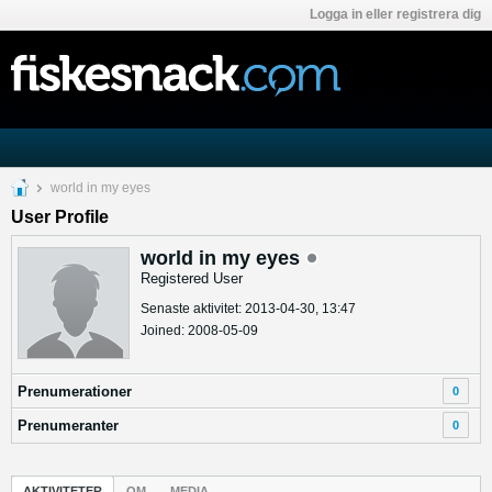
Logga in eller registrera dig
world in my eyes
User Profile
world in my eyes
Registered User
Senaste aktivitet: 2013-04-30, 13:47
Joined: 2008-05-09
Prenumerationer
0
Prenumeranter
0
AKTIVITETER
OM
MEDIA