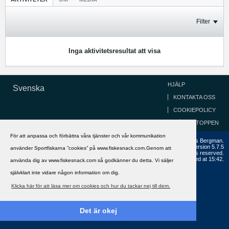
Filter
Inga aktivitetsresultat att visa
HJÄLP
Svenska
KONTAKTA OSS
COOKIEPOLICY
GÅ TILL TOPPEN
För att anpassa och förbättra våra tjänster och vår kommunikation
Copyright ©2002 - 2021, FiskeSnack.com. Grundad 2002 av Anders Bergman.
Powered by
vBulletin®
Version 5.7.5
använder Sportfiskarna ”cookies” på www.fiskesnack.com.Genom att
Copyright © 2026 MH Sub I, LLC dba vBulletin. All rights reserved.
All times are GMT+1. This page was generated at 15:42.
använda dig av www.fiskesnack.com så godkänner du detta. Vi säljer
självklart inte vidare någon information om dig.
Klicka här för att läsa mer om cookies och hur du tackar nej till dem.
Det är okej