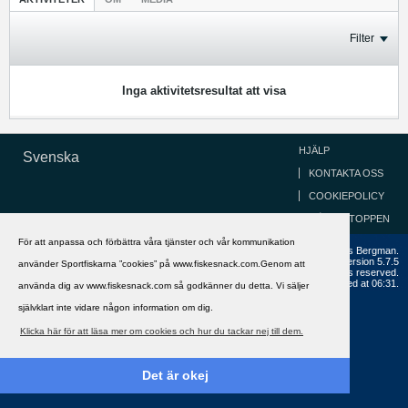
Filter
Inga aktivitetsresultat att visa
HJÄLP
Svenska
KONTAKTA OSS
COOKIEPOLICY
GÅ TILL TOPPEN
För att anpassa och förbättra våra tjänster och vår kommunikation
Copyright ©2002 - 2021, FiskeSnack.com. Grundad 2002 av Anders Bergman.
Powered by
vBulletin®
Version 5.7.5
använder Sportfiskarna ”cookies” på www.fiskesnack.com.Genom att
Copyright © 2026 MH Sub I, LLC dba vBulletin. All rights reserved.
All times are GMT+1. This page was generated at 06:31.
använda dig av www.fiskesnack.com så godkänner du detta. Vi säljer
självklart inte vidare någon information om dig.
Klicka här för att läsa mer om cookies och hur du tackar nej till dem.
Det är okej