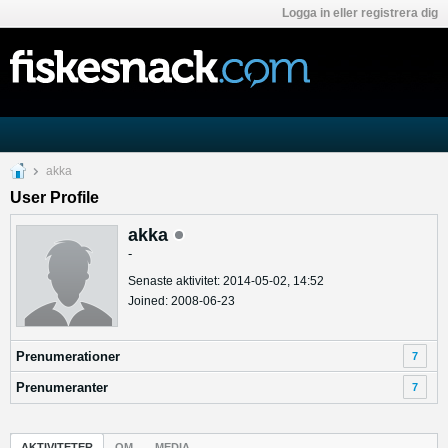
Logga in eller registrera dig
akka
User Profile
akka
-
Senaste aktivitet: 2014-05-02, 14:52
Joined: 2008-06-23
Prenumerationer
7
Prenumeranter
7
AKTIVITETER
OM
MEDIA