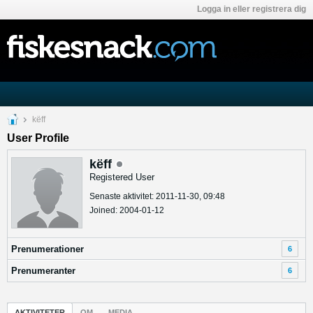
Logga in eller registrera dig
këff
User Profile
këff
Registered User
Senaste aktivitet: 2011-11-30, 09:48
Joined: 2004-01-12
Prenumerationer
6
Prenumeranter
6
AKTIVITETER
OM
MEDIA