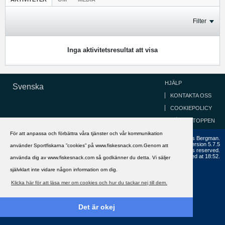
Filter
Inga aktivitetsresultat att visa
HJÄLP
Svenska
KONTAKTA OSS
COOKIEPOLICY
GÅ TILL TOPPEN
För att anpassa och förbättra våra tjänster och vår kommunikation
Copyright ©2002 - 2021, FiskeSnack.com. Grundad 2002 av Anders Bergman.
Powered by
vBulletin®
Version 5.7.5
använder Sportfiskarna ”cookies” på www.fiskesnack.com.Genom att
Copyright © 2026 MH Sub I, LLC dba vBulletin. All rights reserved.
All times are GMT+1. This page was generated at 18:52.
använda dig av www.fiskesnack.com så godkänner du detta. Vi säljer
självklart inte vidare någon information om dig.
Klicka här för att läsa mer om cookies och hur du tackar nej till dem.
Det är okej