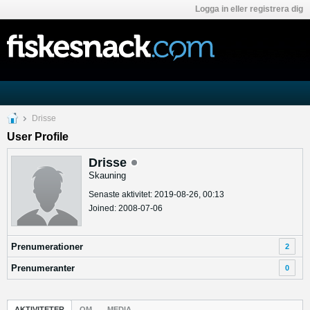
Logga in eller registrera dig
Drisse
User Profile
Drisse
Skauning
Senaste aktivitet: 2019-08-26, 00:13
Joined: 2008-07-06
Prenumerationer
2
Prenumeranter
0
AKTIVITETER
OM
MEDIA