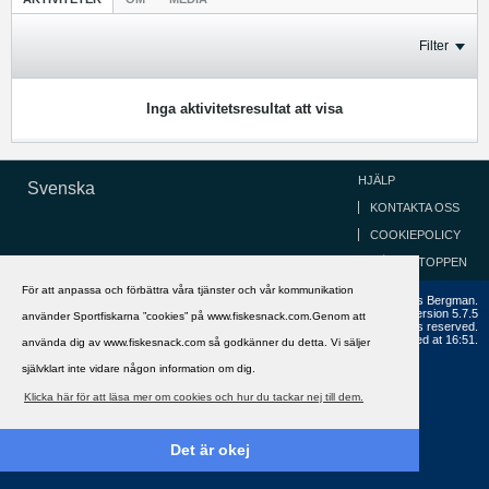
Filter
Inga aktivitetsresultat att visa
HJÄLP
Svenska
KONTAKTA OSS
COOKIEPOLICY
GÅ TILL TOPPEN
För att anpassa och förbättra våra tjänster och vår kommunikation
Copyright ©2002 - 2021, FiskeSnack.com. Grundad 2002 av Anders Bergman.
Powered by
vBulletin®
Version 5.7.5
använder Sportfiskarna ”cookies” på www.fiskesnack.com.Genom att
Copyright © 2026 MH Sub I, LLC dba vBulletin. All rights reserved.
All times are GMT+1. This page was generated at 16:51.
använda dig av www.fiskesnack.com så godkänner du detta. Vi säljer
självklart inte vidare någon information om dig.
Klicka här för att läsa mer om cookies och hur du tackar nej till dem.
Det är okej