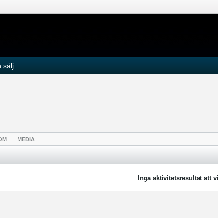
 sälj
OM
MEDIA
Inga aktivitetsresultat att v