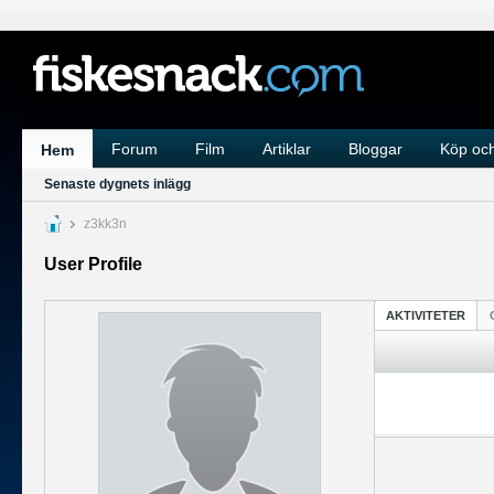
Forum
Film
Artiklar
Bloggar
Köp och
Hem
Senaste dygnets inlägg
z3kk3n
User Profile
AKTIVITETER