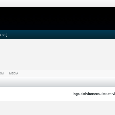
 sälj
OM
MEDIA
Inga aktivitetsresultat att v