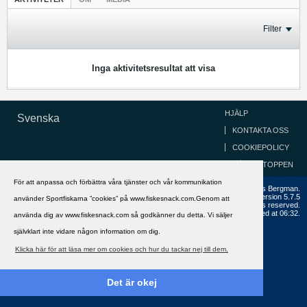
Filter
Inga aktivitetsresultat att visa
HJÄLP
Svenska
KONTAKTA OSS
COOKIEPOLICY
GÅ TILL TOPPEN
För att anpassa och förbättra våra tjänster och vår kommunikation
Copyright ©2002 - 2021, FiskeSnack.com. Grundad 2002 av Anders Bergman.
Powered by
vBulletin®
Version 5.7.5
använder Sportfiskarna ”cookies” på www.fiskesnack.com.Genom att
Copyright © 2026 MH Sub I, LLC dba vBulletin. All rights reserved.
All times are GMT+1. This page was generated at 06:32.
använda dig av www.fiskesnack.com så godkänner du detta. Vi säljer
självklart inte vidare någon information om dig.
Klicka här för att läsa mer om cookies och hur du tackar nej till dem.
Det är okej