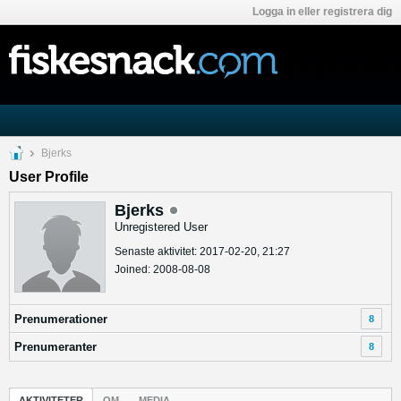
Logga in eller registrera dig
Bjerks
User Profile
Bjerks
Unregistered User
Senaste aktivitet: 2017-02-20, 21:27
Joined: 2008-08-08
Prenumerationer
8
Prenumeranter
8
AKTIVITETER
OM
MEDIA