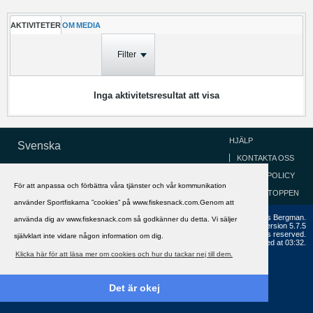
AKTIVITETER
OM
MEDIA
Filter
Inga aktivitetsresultat att visa
HJÄLP
Svenska
KONTAKTA OSS
COOKIEPOLICY
För att anpassa och förbättra våra tjänster och vår kommunikation
GÅ TILL TOPPEN
använder Sportfiskarna ”cookies” på www.fiskesnack.com.Genom att
Copyright ©2002 - 2021, FiskeSnack.com. Grundad 2002 av Anders Bergman.
använda dig av www.fiskesnack.com så godkänner du detta. Vi säljer
Powered by
vBulletin®
Version 5.7.5
Copyright © 2026 MH Sub I, LLC dba vBulletin. All rights reserved.
självklart inte vidare någon information om dig.
All times are GMT+1. This page was generated at 03:32.
Klicka här för att läsa mer om cookies och hur du tackar nej till dem.
Det är okej