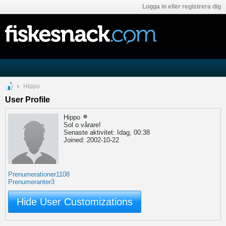
Logga in eller registrera dig
Hippo
User Profile
Hippo
Sol o vårare!
Senaste aktivitet: Idag, 00:38
Joined: 2002-10-22
Prenumerationer
1108
Prenumeranter
3
Hide User Customizations