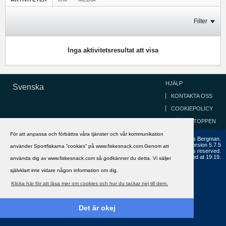
Filter
Inga aktivitetsresultat att visa
HJÄLP
Svenska
KONTAKTA OSS
COOKIEPOLICY
GÅ TILL TOPPEN
För att anpassa och förbättra våra tjänster och vår kommunikation
Copyright ©2002 - 2021, FiskeSnack.com. Grundad 2002 av Anders Bergman.
Powered by
vBulletin®
Version 5.7.5
använder Sportfiskarna ”cookies” på www.fiskesnack.com.Genom att
Copyright © 2026 MH Sub I, LLC dba vBulletin. All rights reserved.
All times are GMT+1. This page was generated at 19:19.
använda dig av www.fiskesnack.com så godkänner du detta. Vi säljer
självklart inte vidare någon information om dig.
Klicka här för att läsa mer om cookies och hur du tackar nej till dem.
Det är okej