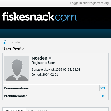
Logga in eller registrera dig
Norden
User Profile
Norden
Registered User
Senaste aktivitet: 2025-05-24, 23:03
Joined: 2004-02-01
Prenumerationer
569
Prenumeranter
0
AKTIVITETER
OM
MEDIA