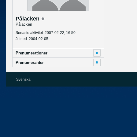
Pålacken
Pålacken
Senaste aktivitet: 2007-02-22, 16:50
Joined: 2004-02-05
Prenumerationer
0
Prenumeranter
0
Svenska