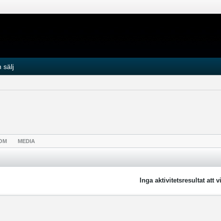
 sälj
OM
MEDIA
Inga aktivitetsresultat att v