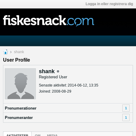
Logga in eller registrera dig
shank
User Profile
shank
Registered User
Senaste aktivitet: 2014-06-12, 13:35
Joined: 2008-08-29
Prenumerationer
1
Prenumeranter
1
AKTIVITETER
OM
MEDIA