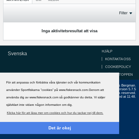
Filter
Inga aktivitetsresultat att visa
HJÄLP
Svenska
KONTAKTA OSS
COOKIEPOLICY
GÅ TILL TOPPEN
För att anpassa och förbättra våra tjänster och vår kommunikation
Copyright ©2002 - 2021, FiskeSnack.com. Grundad 2002 av Anders Bergman.
Powered by
vBulletin®
Version 5.7.5
använder Sportfiskarna ”cookies” på www.fiskesnack.com.Genom att
Copyright © 2026 MH Sub I, LLC dba vBulletin. All rights reserved.
All times are GMT+1. This page was generated at 11:48.
använda dig av www.fiskesnack.com så godkänner du detta. Vi säljer
självklart inte vidare någon information om dig.
Klicka här för att läsa mer om cookies och hur du tackar nej till dem.
Det är okej