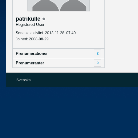
patrikulle
Registered User
Senaste aktivitet: 2013-11-28, 07:49
Joined: 2008-08-29
Prenumerationer
2
Prenumeranter
0
Svenska