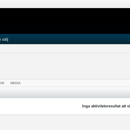
 sälj
OM
MEDIA
Inga aktivitetsresultat att v