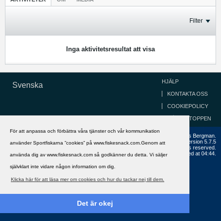
Filter
Inga aktivitetsresultat att visa
HJÄLP
Svenska
KONTAKTA OSS
COOKIEPOLICY
GÅ TILL TOPPEN
För att anpassa och förbättra våra tjänster och vår kommunikation
Copyright ©2002 - 2021, FiskeSnack.com. Grundad 2002 av Anders Bergman.
Powered by
vBulletin®
Version 5.7.5
använder Sportfiskarna ”cookies” på www.fiskesnack.com.Genom att
Copyright © 2026 MH Sub I, LLC dba vBulletin. All rights reserved.
All times are GMT+1. This page was generated at 04:44.
använda dig av www.fiskesnack.com så godkänner du detta. Vi säljer
självklart inte vidare någon information om dig.
Klicka här för att läsa mer om cookies och hur du tackar nej till dem.
Det är okej