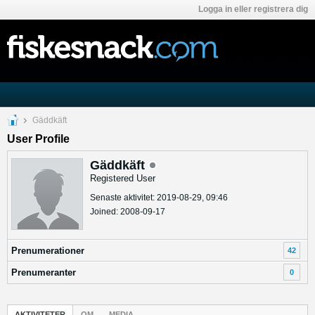
Logga in eller registrera dig
Gäddkäft
User Profile
Gäddkäft
Registered User
Senaste aktivitet: 2019-08-29, 09:46
Joined: 2008-09-17
Prenumerationer
42
Prenumeranter
0
AKTIVITETER
OM
MEDIA