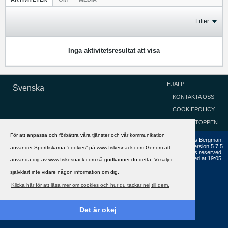
Filter
Inga aktivitetsresultat att visa
HJÄLP
Svenska
KONTAKTA OSS
COOKIEPOLICY
GÅ TILL TOPPEN
För att anpassa och förbättra våra tjänster och vår kommunikation
Copyright ©2002 - 2021, FiskeSnack.com. Grundad 2002 av Anders Bergman.
Powered by
vBulletin®
Version 5.7.5
använder Sportfiskarna ”cookies” på www.fiskesnack.com.Genom att
Copyright © 2026 MH Sub I, LLC dba vBulletin. All rights reserved.
All times are GMT+1. This page was generated at 19:05.
använda dig av www.fiskesnack.com så godkänner du detta. Vi säljer
självklart inte vidare någon information om dig.
Klicka här för att läsa mer om cookies och hur du tackar nej till dem.
Det är okej