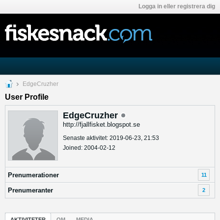
Logga in eller registrera dig
EdgeCruzher
User Profile
EdgeCruzher
http://fjallfisket.blogspot.se
Senaste aktivitet: 2019-06-23, 21:53
Joined: 2004-02-12
Prenumerationer
11
Prenumeranter
2
AKTIVITETER
OM
MEDIA