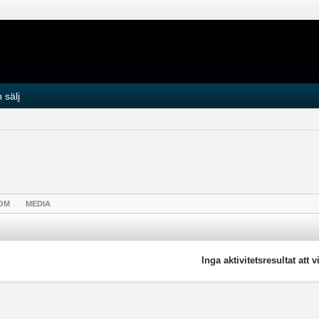
 sälj
OM
MEDIA
Inga aktivitetsresultat att v