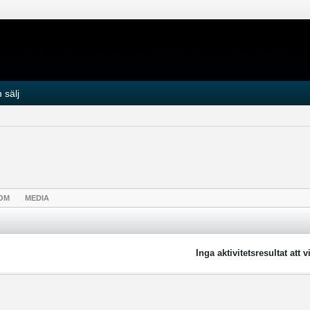
 sälj
OM
MEDIA
Inga aktivitetsresultat att v