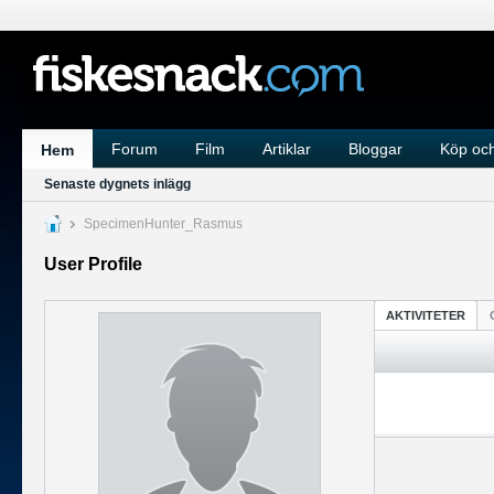
Forum
Film
Artiklar
Bloggar
Köp och
Hem
Senaste dygnets inlägg
SpecimenHunter_Rasmus
User Profile
AKTIVITETER