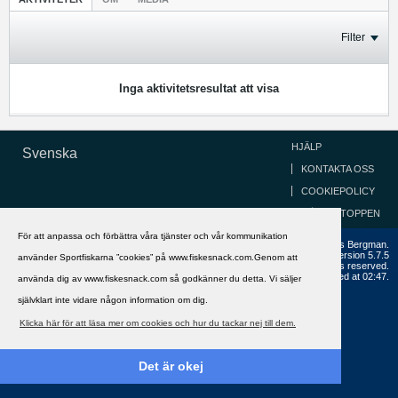
Filter
Inga aktivitetsresultat att visa
HJÄLP
Svenska
KONTAKTA OSS
COOKIEPOLICY
GÅ TILL TOPPEN
För att anpassa och förbättra våra tjänster och vår kommunikation
Copyright ©2002 - 2021, FiskeSnack.com. Grundad 2002 av Anders Bergman.
Powered by
vBulletin®
Version 5.7.5
använder Sportfiskarna ”cookies” på www.fiskesnack.com.Genom att
Copyright © 2026 MH Sub I, LLC dba vBulletin. All rights reserved.
All times are GMT+1. This page was generated at 02:47.
använda dig av www.fiskesnack.com så godkänner du detta. Vi säljer
självklart inte vidare någon information om dig.
Klicka här för att läsa mer om cookies och hur du tackar nej till dem.
Det är okej