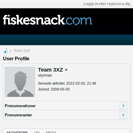
Logga in eller registrera dig
Team 3XZ
User Profile
Team 3XZ
styrman
Senaste aktivitet: 2022-02-02, 21:48
Joined: 2009-05-05
Prenumerationer
3
Prenumeranter
3
AKTIVITETER
OM
MEDIA