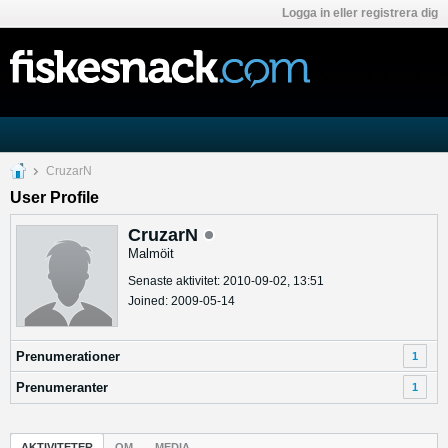
Logga in eller registrera dig
CruzarN
User Profile
CruzarN
Malmöit
Senaste aktivitet: 2010-09-02, 13:51
Joined: 2009-05-14
Prenumerationer
1
Prenumeranter
1
AKTIVITETER
OM
MEDIA