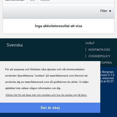
Filter
Inga aktivitetsresultat att visa
HJÄLP
Svenska
KONTAKTA OSS
COOKIEPOLICY
GÅ TILL TOPPEN
För att anpassa och förbättra våra tjänster och vår kommunikation
Copyright ©2002 - 2021, FiskeSnack.com. Grundad 2002 av Anders Bergman.
Powered by
vBulletin®
Version 5.7.5
använder Sportfiskarna ”cookies” på www.fiskesnack.com.Genom att
Copyright © 2026 MH Sub I, LLC dba vBulletin. All rights reserved.
All times are GMT+1. This page was generated at 02:27.
använda dig av www.fiskesnack.com så godkänner du detta. Vi säljer
självklart inte vidare någon information om dig.
Klicka här för att läsa mer om cookies och hur du tackar nej till dem.
Det är okej