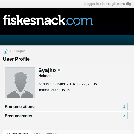
Logga in eller registrera dig
Syajho
User Profile
Syajho
Holmer
Senaste aktivitet: 2016-12-27, 21:05
Joined: 2009-05-19
Prenumerationer
2
Prenumeranter
2
AKTIVITETER
OM
MEDIA