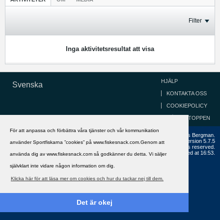
Filter
Inga aktivitetsresultat att visa
HJÄLP
Svenska
KONTAKTA OSS
COOKIEPOLICY
GÅ TILL TOPPEN
För att anpassa och förbättra våra tjänster och vår kommunikation
Copyright ©2002 - 2021, FiskeSnack.com. Grundad 2002 av Anders Bergman.
Powered by
vBulletin®
Version 5.7.5
använder Sportfiskarna ”cookies” på www.fiskesnack.com.Genom att
Copyright © 2026 MH Sub I, LLC dba vBulletin. All rights reserved.
All times are GMT+1. This page was generated at 16:53.
använda dig av www.fiskesnack.com så godkänner du detta. Vi säljer
självklart inte vidare någon information om dig.
Klicka här för att läsa mer om cookies och hur du tackar nej till dem.
Det är okej